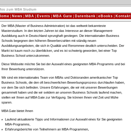
nfos zum MBA Studium
Home
|
News
|
MBA
|
Events
|
MBA Gate
|
Datenbank
|
eBooks
|
Kontakt
Der MBA (Master of Business Administration) ist das weltweit bekannteste
Masterstudium. In den letzten Jahren ist das Interesse an dieser Management-
Ausbildung auch in Deutschland sprunghaft gestiegen. Die internationalen Business
Schools begegnen den höheren Bewerberzahlen mit ständig neuen
Ausbildungsangeboten, die sich in Qualität und Renommee deutlich unterscheiden. Der
Markt ist kaum noch zu überblicken, und es ist schwierig geworden, bei einer Top
Business School unterzukommen.
Diese Webseite möchte Sie bei der Auswahl eines geeigneten MBA-Programms und bei
Ihrer Bewerbung unterstützen.
Wir sind ein internationales Team von MBAs und Doktoranden amerikanischer Top
Business Schools, die den oft beschwerlichen Bewerbungsprozess durchlaufen haben,
vor dem Sie sich befinden. Unsere Erfahrungen, die wir mit unseren Bewerbungen
gesammelt haben und die wir seitdem an unseren Business Schools laufend machen,
stellen wir Ihnen auf MBA Gate zur Verfügung. Sie können Ihnen viel Zeit und Mühe
sparen.
MBA Gate bietet Ihnen
Laufend aktualisierte Tipps und Informationen zur Auswahl eines für Sie geeigneten
MBA-Programms,
Erfahrungsberichte von Teilnehmern an MBA-Programmen,